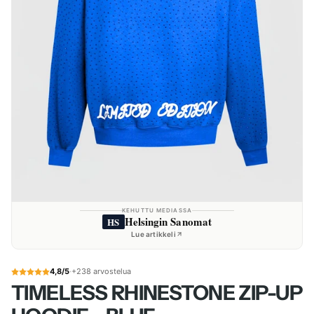
KEHUTTU MEDIASSA
Helsingin Sanomat
HS
Lue artikkeli
4,8/5
·
+238 arvostelua
TIMELESS RHINESTONE ZIP-UP