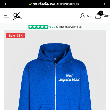
30 PÄIVÄN PALAUTUSOIKEUS
0
Cart
Sign in
+500
5 tähden arvostelua
Sale -38%