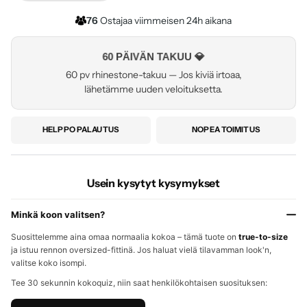
76
Ostajaa viimmeisen 24h aikana
60 PÄIVÄN TAKUU 💎
60 pv rhinestone-takuu — Jos kiviä irtoaa,
lähetämme uuden veloituksetta.
HELPPO PALAUTUS
NOPEA TOIMITUS
Usein kysytyt kysymykset
Minkä koon valitsen?
Suosittelemme aina omaa normaalia kokoa – tämä tuote on
true-to-size
ja istuu rennon oversized-fittinä. Jos haluat vielä tilavamman look'n,
valitse koko isompi.
Tee 30 sekunnin kokoquiz, niin saat henkilökohtaisen suosituksen: