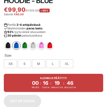
HOODIE - BLUE
€99,90
€159,90
−38%
Säästät
€60,00
Perillä
2–4 arkipäivässä
Markkinoiden
paras laatu
93%
tyytyväisiä istuvuuteen
30 päivän
palautusoikeus
Size:
XS
S
M
L
XL
ALENNUS PÄÄTTYY
00
16
19
45
:
:
:
PÄIVÄÄ
TUNTIA
MINUUTTIA
SEKUNTTIA
OUT OF STOCK