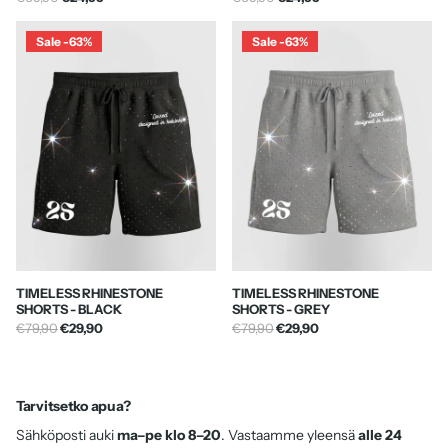
SIZE CHART
Sale -63%
Sale -63%
Height
Size
<155-169cm
X-Small
170-177cm
Small
178-185cm
Medium
TIMELESS RHINESTONE
TIMELESS RHINESTONE
186-190cm
Large
SHORTS - BLACK
SHORTS - GREY
€79,90
€29,90
€79,90
€29,90
191-196cm
X-Large
Tarvitsetko apua?
Sähköposti auki
ma–pe klo 8–20
. Vastaamme yleensä
alle 24