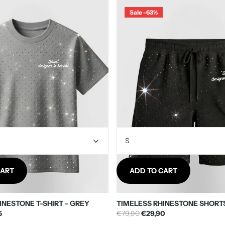
Sale -63%
atisfaction is our priority. Shop with confidence!
Size
XXS
CART
ADD TO CART
XS
INESTONE T-SHIRT - GREY
TIMELESS RHINESTONE SHORTS
5
€79,90
€29,90
S