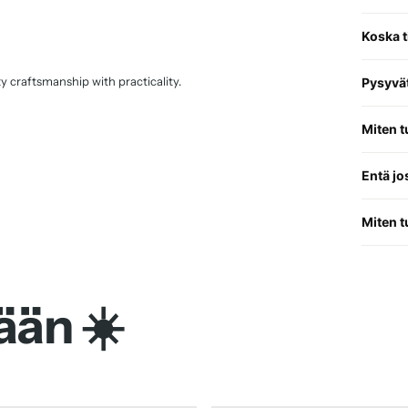
Koska 
 craftsmanship with practicality.
Pysyvät
Miten t
Entä jo
d functionality.
Miten t
ään ☀️