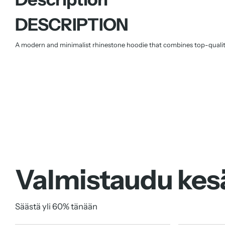
DESCRIPTION
A modern and minimalist rhinestone hoodie that combines top-quality
✔ Premium Comfort
✔ Durable Fabric
✔ Modern Fit
✔ Carefully Crafted Details
✔ Leized Quality Guarantee
A must-have for colder days – the perfect fusion of
style, comfort, an
Material:
80% cotton & 20% polyester – 430gsm
Valmistaudu kes
SHIPPING & RETURNS
Säästä yli 60% tänään