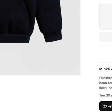
Minkä 
Suositt
istuu re
koko is
Tee 30 
Löy