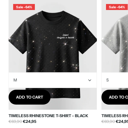
Free shipping on all orders over €100!
Sale -64%
Sale -64%
Delivery time is
2-3 business days!
Not happy with your purchase?
No worries! We offer a hassle-free
30-day return policy
because your s
SIZE GUIDE
Height
<150-160cm
ADD TO CART
ADD TO 
161-170cm
TIMELESS RHINESTONE T-SHIRT - BLACK
TIMELESS RH
€69,90
€24,95
€69,90
€24,9
171-180cm