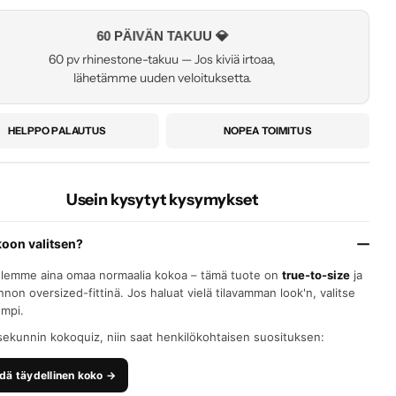
60 PÄIVÄN TAKUU 💎
60 pv rhinestone-takuu — Jos kiviä irtoaa,
lähetämme uuden veloituksetta.
HELPPO PALAUTUS
NOPEA TOIMITUS
Usein kysytyt kysymykset
koon valitsen?
elemme aina omaa normaalia kokoa – tämä tuote on
true-to-size
ja
nnon oversized-fittinä. Jos haluat vielä tilavamman look'n, valitse
ompi.
sekunnin kokoquiz, niin saat henkilökohtaisen suosituksen:
dä täydellinen koko →