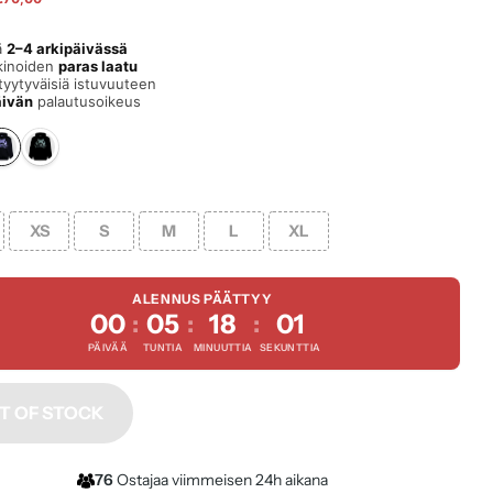
lä
2–4 arkipäivässä
kinoiden
paras laatu
tyytyväisiä istuvuuteen
äivän
palautusoikeus
XS
S
M
L
XL
ALENNUS PÄÄTTYY
00
05
18
01
:
:
:
PÄIVÄÄ
TUNTIA
MINUUTTIA
SEKUNTTIA
T OF STOCK
76
Ostajaa viimmeisen 24h aikana