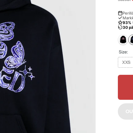
Peril
Mark
93%
30 p
Size:
XXS
OU