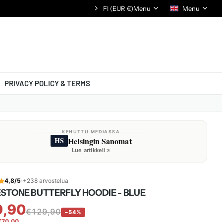
FI (EUR €)
24/7 ASIAKASPALVELU
Menu
Menu
PRIVACY POLICY & TERMS
KEHUTTU MEDIASSA
Helsingin Sanomat
HS
Lue artikkeli
4,8/5
·
+238 arvostelua
STONE BUTTERFLY HOODIE - BLUE
9,90
€129,90
−54%
€70,00