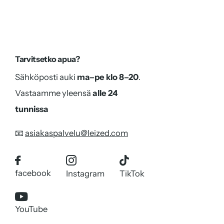
181-185cm
185-190cm
Tarvitsetko apua?
Sähköposti auki
ma–pe klo 8–20
.
191-195cm
Vastaamme yleensä
alle 24
tunnissa
moi
📧
asiakaspalvelu@leized.com
facebook
Instagram
TikTok
YouTube