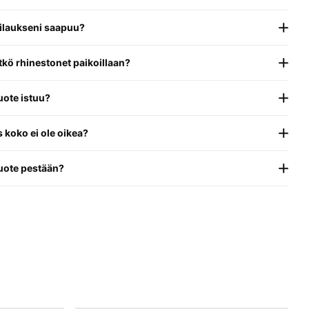
tilaukseni saapuu?
kö rhinestonet paikoillaan?
uote istuu?
s koko ei ole oikea?
uote pestään?