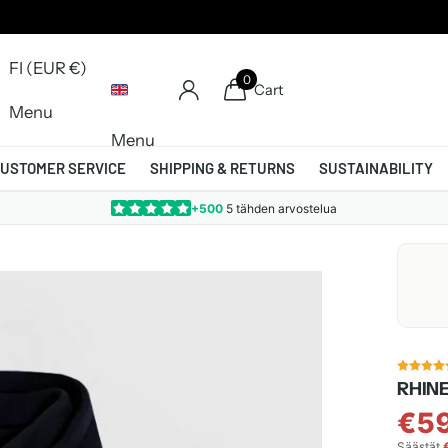
FI (EUR €)
0
Cart
Menu
Menu
USTOMER SERVICE
SHIPPING & RETURNS
SUSTAINABILITY
+500
5 tähden arvostelua
RHINE
€5
Säästät