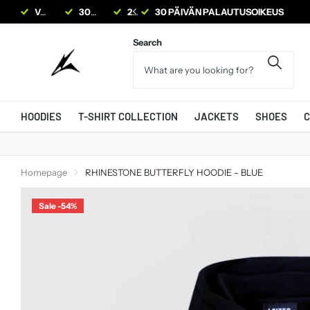
VARASTONTYHJENNYS
30 PÄIVÄN PALAUTUSOIKEUS
24/7 ASIAKASPALVELU
30 PÄIVÄN PALAUTUSOIKEUS
Search
HOODIES
T-SHIRT COLLECTION
JACKETS
SHOES
C
Homepage
RHINESTONE BUTTERFLY HOODIE - BLUE
Sale -54%